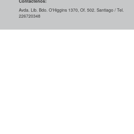
Contáctenos:
Avda. Lib. Bdo. O'Higgins 1370, Of. 502. Santiago / Tel.
226720348