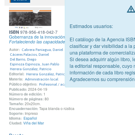
Estimados usuarios:
ISBN
978-956-418-042-7
Gobernanza de la innovación y la competitividad en gobiernos su
El catálogo de la Agencia ISB
Fortaleciendo las capacidades de gestión y autonomía bajo una ali
clasificar y dar visibilidad a l
Autor:
Cabrera Paniagua, Daniel
una plataforma de comercializ
Cáceres Palacios, Daniel
Si desea adquirir algún libro,
Del Barrio, Diego
Espinoza Espinoza, Juan Pablo
la editorial responsable, cuyo
Herrera González, Patricio
información de cada libro regis
Editorial:
Herrera González, Patricio
Agradecemos su comprensión
Materia:
Administración local
Público objetivo:
Profesional / académico
Publicado:
2024-04-19
Número de edición:
1
Número de páginas:
80
Tamaño:
20x20cm.
Encuadernación:
Tapa blanda o rústica
Soporte:
Impreso
Idioma:
Español
Ciudad:
Viña del Mar