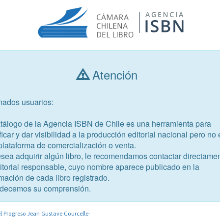
Atención
Consultar libros
mados usuarios:
Año de publicación
Público objetivo
atálogo de la Agencia ISBN de Chile es una herramienta para
ficar y dar visibilidad a la producción editorial nacional pero no 
plataforma de comercialización o venta.
esea adquirir algún libro, le recomendamos contactar directame
ditorial responsable, cuyo nombre aparece publicado en la
mación de cada libro registrado.
-6
decemos su comprensión.
r ser rico
l Progreso Jean Gustave Courcelle-