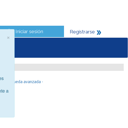
Iniciar sesión
Registrarse
×
es
- Búsqueda avanzada -
nte a