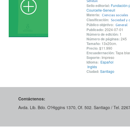
Seneuil
Sello editorial:
Fundación p
Courcelle-Seneuil
Materia:
Ciencias sociales
Clasificación:
Sociedad y c
Público objetivo:
General
Publicado:
2024-07-01
Número de edición:
1
Número de páginas:
245
Tamaño:
13x20cm.
Precio:
$11.990
Encuadernación:
Tapa blan
Soporte:
Impreso
Idioma:
Español
Inglés
Ciudad:
Santiago
Contáctenos:
Avda. Lib. Bdo. O'Higgins 1370, Of. 502. Santiago / Tel. 22