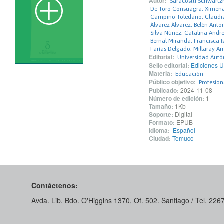
Autor:
Saracostti Schwart
De Toro Consuagra, Ximen
Campiño Toledano, Claudi
Álvarez Álvarez, Belén Anto
Silva Núñez, Catalina Andr
Bernal Miranda, Francisca I
Farías Delgado, Millaray 
Editorial:
Universidad Autó
Sello editorial:
Ediciones U
Materia:
Educación
Público objetivo:
Profesio
Publicado:
2024-11-08
Número de edición:
1
Tamaño:
1Kb
Soporte:
Digital
Formato:
EPUB
Idioma:
Español
Ciudad:
Temuco
Contáctenos:
Avda. Lib. Bdo. O'Higgins 1370, Of. 502. Santiago / Tel. 22