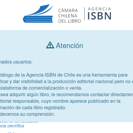
Atención
Consultar libros
mados usuarios:
Año de publicación
Público objetivo
atálogo de la Agencia ISBN de Chile es una herramienta para
ficar y dar visibilidad a la producción editorial nacional pero no 
plataforma de comercialización o venta.
esea adquirir algún libro, le recomendamos contactar directame
ditorial responsable, cuyo nombre aparece publicado en la
mación de cada libro registrado.
-3
decemos su comprensión.
as para la promoción del
actores contextuales
ia científica