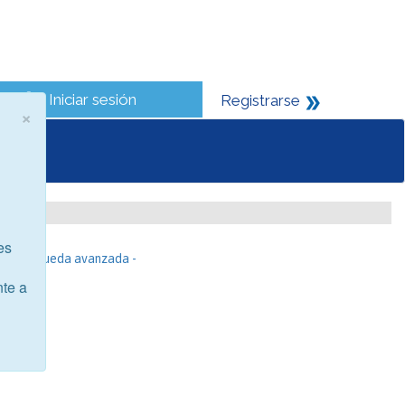
Iniciar sesión
Registrarse
×
es
- Búsqueda avanzada -
nte a