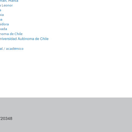
zman, Mahia
a Leonor
a
nia
ea
sidora
Amada
noma de Chile
niversidad Autónoma de Chile
nal / académico
6720348