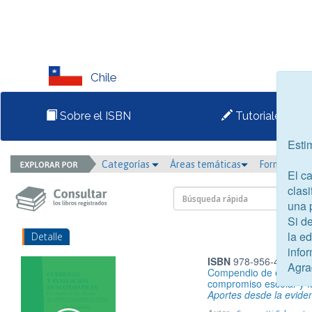
Chile
Sobre el ISBN
Tutoriales
Esti
Categorías
Áreas temáticas
Formato
El c
clasi
una 
Si d
la e
Detalle
infor
ISBN
978-956-417-047
Agra
Compendio de estrategi
compromiso escolar y f
Aportes desde la evidenc