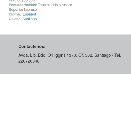
Precio:
Encuadernación:
Tapa blanda o rústica
Soporte:
Impreso
Idioma:
Español
Ciudad:
Santiago
Contáctenos:
Avda. Lib. Bdo. O'Higgins 1370, Of. 502. Santiago / Tel.
226720348