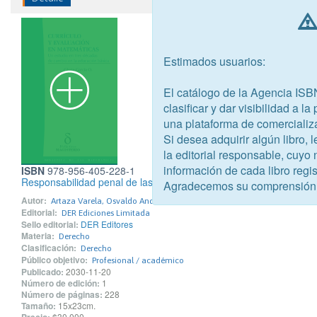
Estimados usuarios:
El catálogo de la Agencia ISB
clasificar y dar visibilidad a l
una plataforma de comercializ
Si desea adquirir algún libro,
la editorial responsable, cuyo
información de cada libro regis
ISBN
978-956-405-228-1
Responsabilidad penal de las personas jurídicas
Agradecemos su comprensión
Autor:
Artaza Varela, Osvaldo Andrés
Editorial:
DER Ediciones Limitada
Sello editorial:
DER Editores
Materia:
Derecho
Clasificación:
Derecho
Público objetivo:
Profesional / académico
Publicado:
2030-11-20
Número de edición:
1
Número de páginas:
228
Tamaño:
15x23cm.
$30.000