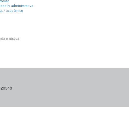
bromar
ional y administrativo
nal / académico
da o rústica
6720348