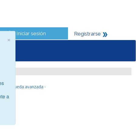
Iniciar sesión
Registrarse
×
es
- Búsqueda avanzada -
nte a