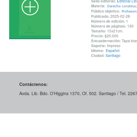
Sello editorial:
Editorial Li
Materia:
Derecho constituc
Público objetivo:
Profesio
Publicado:
2025-02-28
Número de edición:
1
Número de páginas:
150
Tamaño:
15x21cm.
Precio:
$20.000
Encuadernación:
Tapa blan
Soporte:
Impreso
Idioma:
Español
Ciudad:
Santiago
Contáctenos:
Avda. Lib. Bdo. O'Higgins 1370, Of. 502. Santiago / Tel. 22