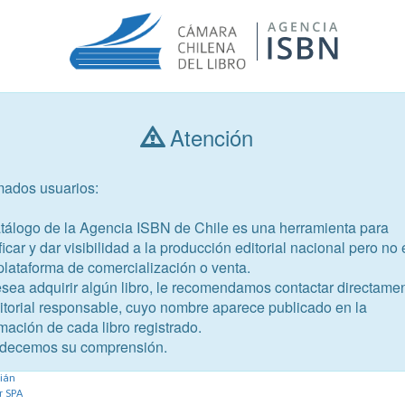
Atención
Consultar libros
mados usuarios:
Año de publicación
Público objetivo
atálogo de la Agencia ISBN de Chile es una herramienta para
ficar y dar visibilidad a la producción editorial nacional pero no 
plataforma de comercialización o venta.
esea adquirir algún libro, le recomendamos contactar directame
ditorial responsable, cuyo nombre aparece publicado en la
mación de cada libro registrado.
-1
decemos su comprensión.
or público
tián
r SPA