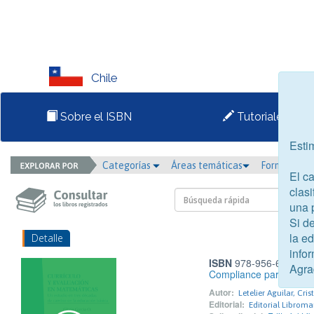
Chile
Sobre el ISBN
Tutoriales
Esti
Categorías
Áreas temáticas
Formato
El c
clasi
una 
Si d
la e
Detalle
infor
ISBN
978-956-6170-47
Agra
Compliance para el sect
Autor:
Letelier Aguilar, Cris
Editorial:
Editorial Libroma