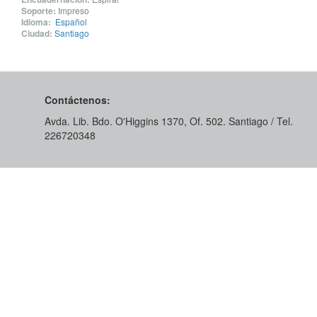
Soporte:
Impreso
Idioma:
Español
Ciudad:
Santiago
Contáctenos:
Avda. Lib. Bdo. O'Higgins 1370, Of. 502. Santiago / Tel.
226720348