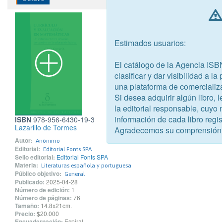
Estimados usuarios:
El catálogo de la Agencia ISB
clasificar y dar visibilidad a l
una plataforma de comercializ
Si desea adquirir algún libro,
la editorial responsable, cuyo
información de cada libro regis
ISBN
978-956-6430-19-3
Lazarillo de Tormes
Agradecemos su comprensión
Autor:
Anónimo
Editorial:
Editorial Fonts SPA
Sello editorial:
Editorial Fonts SPA
Materia:
Literaturas española y portuguesa
Público objetivo:
General
Publicado:
2025-04-28
Número de edición:
1
Número de páginas:
76
Tamaño:
14.8x21cm.
Precio:
$20.000
Encuadernación:
Espiral