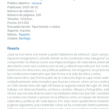
Público objetivo:
General
Publicado:
2025-06-02
Número de edición:
1
Número de páginas:
230
Tamaño:
16x23cm.
Precio:
$15.000
Encuadernación:
Tapa blanda o rústica
Soporte:
Impreso
Idioma:
Español
Ciudad:
Santiago
Reseña
¿Qué se nos viene a la mente cuando hablamos de infancia? ¿Qué cuerpo
espacios imaginamos? ¿Desde dónde se ha construido esta categoría? Le
comprender la infancia como una etapa biológica de naturaleza universal
abordarla como una construcción social y cultural marcada por los conte
históricos, los discursos, las políticas públicas, las imágenes, las práctica
las condiciones materiales que dan forma a la vida de niños y niñas.
Este nuevo libro que forma parte de la Colección Bajo la Lupa reúne siete
cuidadosamente seleccionados que buscan conocer cómo se ha construid
en Chile desde fines del siglo XIX hasta la segunda mitad del siglo XX. Med
trabajo con diversas fuentes, archivos, revistas, dibujos y fotografías, es
ofrece una mirada diversa sobre las múltiples infancias que han coexistido
Los textos nos invitan a pensar en la infancia como un espejo de tensione
culturales y políticas de cada época. Por esta razón quisiéramos invitarlos
páginas siguientes, pues entender cómo se ha construido históricamente l
Chile no solo permite iluminar el pasado, sino que también poder interr