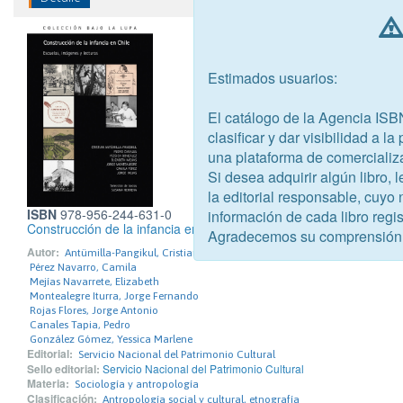
Estimados usuarios:
El catálogo de la Agencia ISB
clasificar y dar visibilidad a l
una plataforma de comercializ
Si desea adquirir algún libro,
la editorial responsable, cuyo
ISBN
978-956-244-631-0
información de cada libro regis
Construcción de la infancia en Chile Escuelas, imágenes y lectura
Agradecemos su comprensión
Autor:
Antümilla-Pangikul, Cristian
Pérez Navarro, Camila
Mejías Navarrete, Elizabeth
Montealegre Iturra, Jorge Fernando
Rojas Flores, Jorge Antonio
Canales Tapia, Pedro
González Gómez, Yessica Marlene
Editorial:
Servicio Nacional del Patrimonio Cultural
Sello editorial:
Servicio Nacional del Patrimonio Cultural
Materia:
Sociología y antropología
Clasificación:
Antropología social y cultural, etnografía