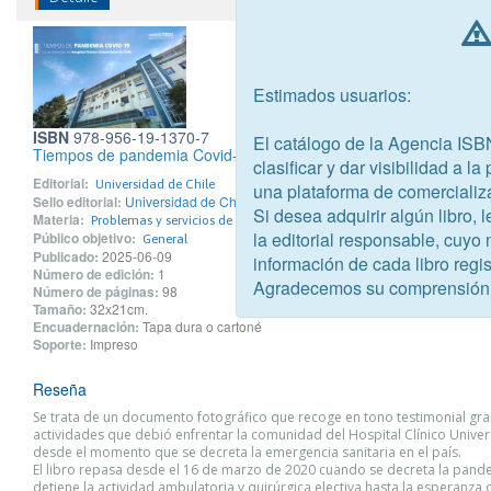
Estimados usuarios:
ISBN
978-956-19-1370-7
El catálogo de la Agencia ISB
Tiempos de pandemia Covid-19
clasificar y dar visibilidad a l
Editorial:
Universidad de Chile
una plataforma de comercializ
Sello editorial:
Universidad de Chile
Si desea adquirir algún libro,
Materia:
Problemas y servicios de bienestar social
la editorial responsable, cuyo
Público objetivo:
General
Publicado:
2025-06-09
información de cada libro regis
Número de edición:
1
Agradecemos su comprensión
Número de páginas:
98
Tamaño:
32x21cm.
Encuadernación:
Tapa dura o cartoné
Soporte:
Impreso
Reseña
Se trata de un documento fotográfico que recoge en tono testimonial gra
actividades que debió enfrentar la comunidad del Hospital Clínico Univer
desde el momento que se decreta la emergencia sanitaria en el país.
El libro repasa desde el 16 de marzo de 2020 cuando se decreta la pand
detiene la actividad ambulatoria y quirúrgica electiva hasta la esperanza 