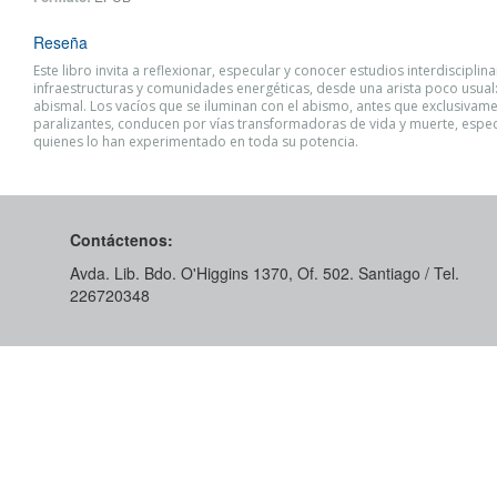
Reseña
Este libro invita a reflexionar, especular y conocer estudios interdisciplin
infraestructuras y comunidades energéticas, desde una arista poco usual:
abismal. Los vacíos que se iluminan con el abismo, antes que exclusivam
paralizantes, conducen por vías transformadoras de vida y muerte, espe
quienes lo han experimentado en toda su potencia.
Contáctenos:
Avda. Lib. Bdo. O'Higgins 1370, Of. 502. Santiago / Tel.
226720348