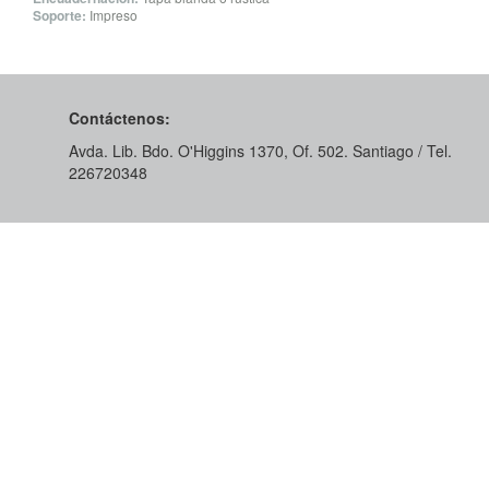
Soporte:
Impreso
Contáctenos:
Avda. Lib. Bdo. O'Higgins 1370, Of. 502. Santiago / Tel.
226720348