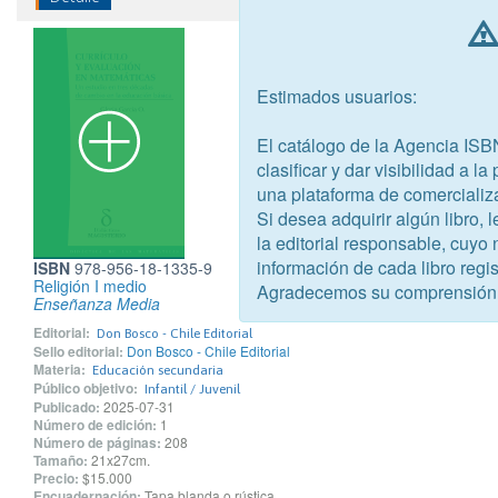
Estimados usuarios:
El catálogo de la Agencia ISB
clasificar y dar visibilidad a l
una plataforma de comercializ
Si desea adquirir algún libro,
la editorial responsable, cuyo
información de cada libro regis
ISBN
978-956-18-1335-9
Religión I medio
Agradecemos su comprensión
Enseñanza Media
Editorial:
Don Bosco - Chile Editorial
Sello editorial:
Don Bosco - Chile Editorial
Materia:
Educación secundaria
Público objetivo:
Infantil / Juvenil
Publicado:
2025-07-31
Número de edición:
1
Número de páginas:
208
Tamaño:
21x27cm.
Precio:
$15.000
Encuadernación:
Tapa blanda o rústica