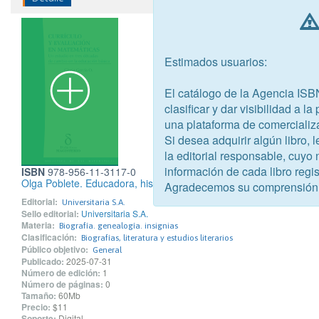
Estimados usuarios:
El catálogo de la Agencia ISB
clasificar y dar visibilidad a l
una plataforma de comercializ
Si desea adquirir algún libro,
la editorial responsable, cuyo
información de cada libro regis
ISBN
978-956-11-3117-0
Olga Poblete. Educadora, historiadora, feminista, militante de la p
Agradecemos su comprensión
Editorial:
Universitaria S.A.
Sello editorial:
Universitaria S.A.
Materia:
Biografía. genealogía. insignias
Clasificación:
Biografías, literatura y estudios literarios
Público objetivo:
General
Publicado:
2025-07-31
Número de edición:
1
Número de páginas:
0
Tamaño:
60Mb
Precio:
$11
Soporte:
Digital