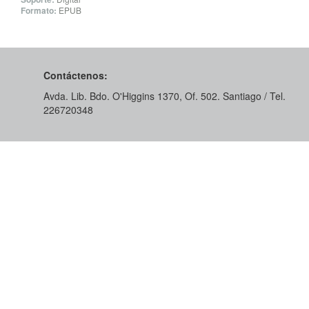
Formato:
EPUB
Contáctenos:
Avda. Lib. Bdo. O'Higgins 1370, Of. 502. Santiago / Tel.
226720348