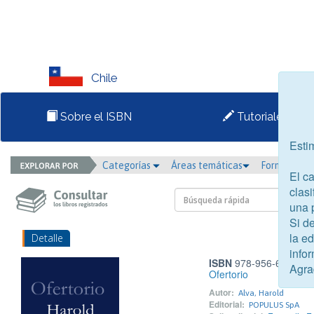
Chile
Sobre el ISBN
Tutoriales
Esti
Categorías
Áreas temáticas
Formato
El c
clasi
una 
Si d
la e
Detalle
infor
ISBN
978-956-6251-07
Agra
Ofertorio
Autor:
Alva, Harold
Editorial:
POPULUS SpA