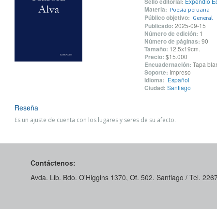
Sello editorial:
Expendio Ed
Materia:
Poesía peruana
Público objetivo:
General
Publicado:
2025-09-15
Número de edición:
1
Número de páginas:
90
Tamaño:
12.5x19cm.
Precio:
$15.000
Encuadernación:
Tapa blan
Soporte:
Impreso
Idioma:
Español
Ciudad:
Santiago
Reseña
Es un ajuste de cuenta con los lugares y seres de su afecto.
Contáctenos:
Avda. Lib. Bdo. O'Higgins 1370, Of. 502. Santiago / Tel. 22