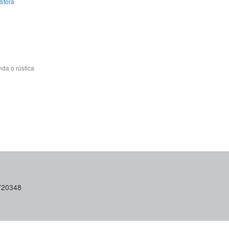
itora
da o rústica
6720348