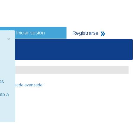
Iniciar sesión
Registrarse
×
es
- Búsqueda avanzada -
nte a