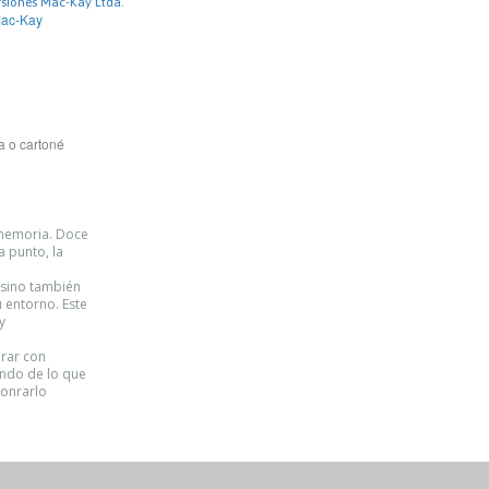
rsiones Mac-Kay Ltda.
Mac-Kay
a o cartoné
 memoria. Doce
a punto, la
, sino también
u entorno. Este
y
irar con
undo de lo que
honrarlo