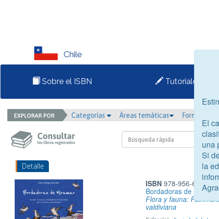
Chile
Sobre el ISBN
Tutoriales
Esti
Categorías
Áreas temáticas
Formato
El c
clasi
una 
Si d
la e
Detalle
infor
ISBN
978-956-6303-16
Agra
Bordadoras de mirama
Flora y fauna: Patrimoni
valdiviana