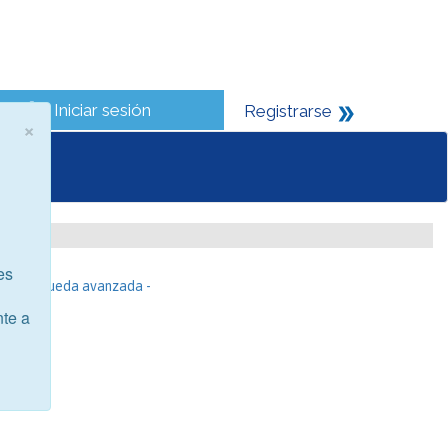
Iniciar sesión
Registrarse
×
es
- Búsqueda avanzada -
nte a