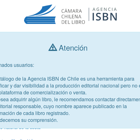
Atención
Consultar libros
mados usuarios:
Año de publicación
Público objetivo
atálogo de la Agencia ISBN de Chile es una herramienta para
ficar y dar visibilidad a la producción editorial nacional pero no 
plataforma de comercialización o venta.
esea adquirir algún libro, le recomendamos contactar directame
ditorial responsable, cuyo nombre aparece publicado en la
mación de cada libro registrado.
-9
decemos su comprensión.
r
o natural de la costa