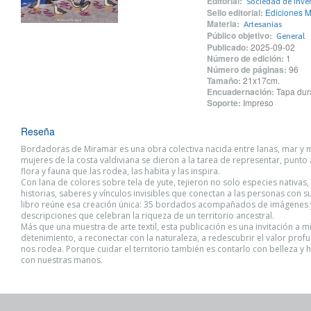
Editorial:
Sociedad de Inve
Sello editorial:
Ediciones 
Materia:
Artesanías
Público objetivo:
General
Publicado:
2025-09-02
Número de edición:
1
Número de páginas:
96
Tamaño:
21x17cm.
Encuadernación:
Tapa dur
Soporte:
Impreso
Reseña
Bordadoras de Miramar es una obra colectiva nacida entre lanas, mar y
mujeres de la costa valdiviana se dieron a la tarea de representar, punto 
flora y fauna que las rodea, las habita y las inspira.
Con lana de colores sobre tela de yute, tejieron no solo especies nativas
historias, saberes y vínculos invisibles que conectan a las personas con s
libro reúne esa creación única: 35 bordados acompañados de imágenes 
descripciones que celebran la riqueza de un territorio ancestral.
Más que una muestra de arte textil, esta publicación es una invitación a m
detenimiento, a reconectar con la naturaleza, a redescubrir el valor prof
nos rodea. Porque cuidar el territorio también es contarlo con belleza y 
con nuestras manos.