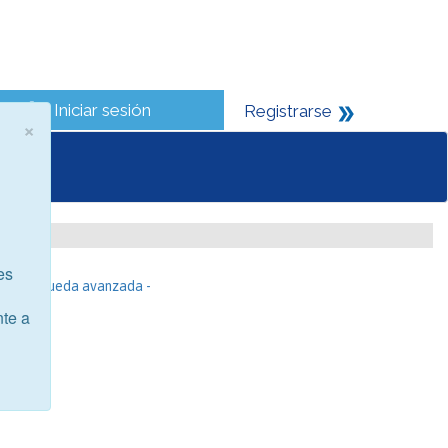
Iniciar sesión
Registrarse
×
es
- Búsqueda avanzada -
nte a