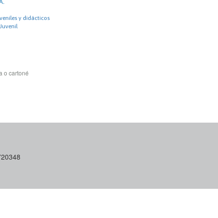
A.
uveniles y didácticos
 Juvenil
a o cartoné
6720348