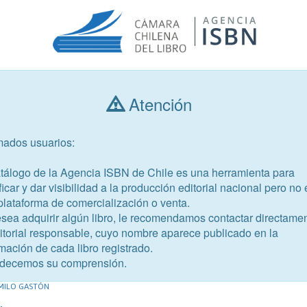
Atención
Consultar libros
mados usuarios:
Año de publicación
Público objetivo
atálogo de la Agencia ISBN de Chile es una herramienta para
ficar y dar visibilidad a la producción editorial nacional pero no 
plataforma de comercialización o venta.
esea adquirir algún libro, le recomendamos contactar directame
ditorial responsable, cuyo nombre aparece publicado en la
mación de cada libro registrado.
-9
decemos su comprensión.
MILO GASTÓN