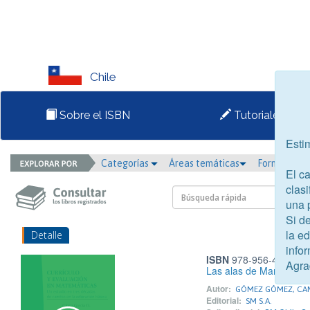
Chile
Sobre el ISBN
Tutoriales
Esti
Categorías
Áreas temáticas
Formato
El c
clasi
una 
Si d
la e
Detalle
infor
ISBN
978-956-403-536
Agra
Las alas de Margot
Autor:
GÓMEZ GÓMEZ, CA
Editorial:
SM S.A.