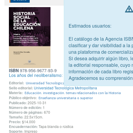
Estimados usuarios:
El catálogo de la Agencia ISB
clasificar y dar visibilidad a l
una plataforma de comercializ
Si desea adquirir algún libro,
la editorial responsable, cuyo
ISBN
978-956-9677-93-9
información de cada libro regis
Los años del neoliberalismo: instalación, auge ¿y crisis? 1973 h
Agradecemos su comprensión
Editorial:
Universidad Tecnológica Metropolitana
Sello editorial:
Universidad Tecnológica Metropolitana
Materia:
Educación. investigación. temas relacionados con la Historia
Público objetivo:
Enseñanza universitaria o superior
Publicado:
2025-10-31
Número de edición:
1
Número de páginas:
670
Tamaño:
22.5x15cm.
Precio:
$14.000
Encuadernación:
Tapa blanda o rústica
Soporte:
Impreso