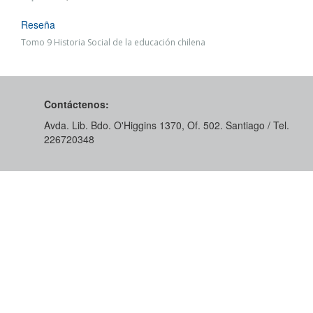
Reseña
Tomo 9 Historia Social de la educación chilena
Contáctenos:
Avda. Lib. Bdo. O'Higgins 1370, Of. 502. Santiago / Tel.
226720348