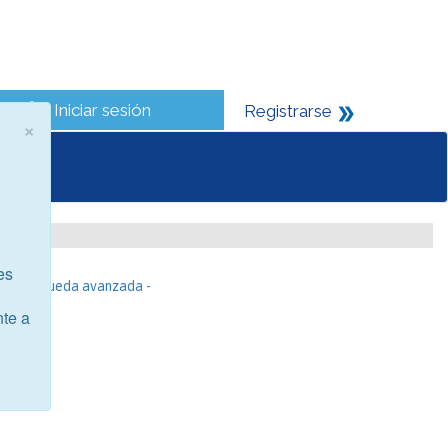
Iniciar sesión
Registrarse
×
es
- Búsqueda avanzada -
nte a