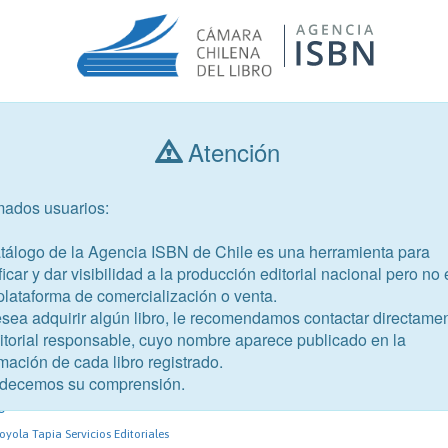
Atención
Consultar libros
mados usuarios:
Año de publicación
Público objetivo
atálogo de la Agencia ISBN de Chile es una herramienta para
ficar y dar visibilidad a la producción editorial nacional pero no 
plataforma de comercialización o venta.
esea adquirir algún libro, le recomendamos contactar directame
ditorial responsable, cuyo nombre aparece publicado en la
mación de cada libro registrado.
-1
decemos su comprensión.
ial en Chile: Tejiendo saberes
s
yola Tapia Servicios Editoriales