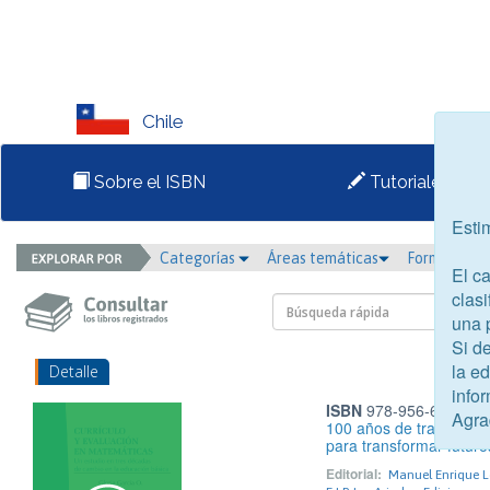
Chile
Sobre el ISBN
Tutoriales
Esti
Categorías
Áreas temáticas
Formato
El c
clasi
una 
Si d
la e
Detalle
infor
ISBN
978-956-6276-66
Agra
100 años de trabajo soc
para transformar futuro
Editorial:
Manuel Enrique Lo