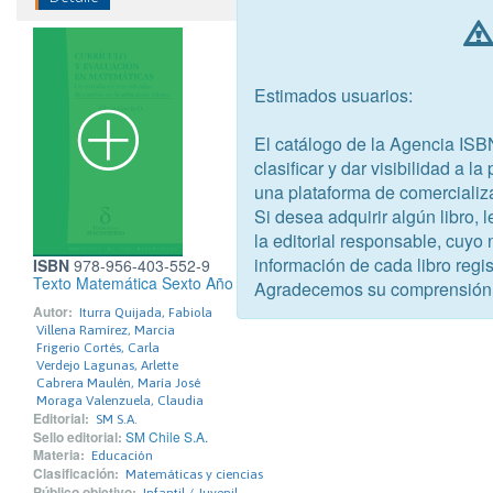
Estimados usuarios:
El catálogo de la Agencia ISB
clasificar y dar visibilidad a l
una plataforma de comercializ
Si desea adquirir algún libro,
la editorial responsable, cuyo
información de cada libro regis
ISBN
978-956-403-552-9
Texto Matemática Sexto Año Tomo 1. Proyecto Valientes
Agradecemos su comprensión
Autor:
Iturra Quijada, Fabiola
Villena Ramírez, Marcia
Frigerio Cortés, Carla
Verdejo Lagunas, Arlette
Cabrera Maulén, María José
Moraga Valenzuela, Claudia
Editorial:
SM S.A.
Sello editorial:
SM Chile S.A.
Materia:
Educación
Clasificación:
Matemáticas y ciencias
Público objetivo: