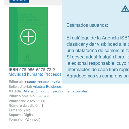
Estimados usuarios:
El catálogo de la Agencia ISB
clasificar y dar visibilidad a l
una plataforma de comercializ
Si desea adquirir algún libro,
la editorial responsable, cuyo
información de cada libro regis
ISBN
978-956-6276-72-2
Movilidad humana: Procesos migratorios en sus dinámicas históric
Agradecemos su comprensión
Editorial:
Manuel Enrique Loyola Tapia Servicios Editoriales E.I.R.L. - Ariadna 
Sello editorial:
Ariadna Ediciones
Materia:
Migración y colonización internacionales
Público objetivo:
General
Publicado:
2025-11-20
Número de edición:
1
Tamaño:
2Mb
Soporte:
Digital
Formato:
PDF (.pdf)