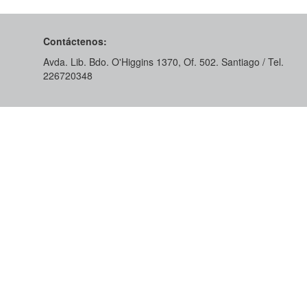
Contáctenos:
Avda. Lib. Bdo. O'Higgins 1370, Of. 502. Santiago / Tel.
226720348