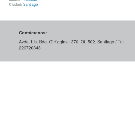
Ciudad:
Santiago
Contáctenos:
Avda. Lib. Bdo. O'Higgins 1370, Of. 502. Santiago / Tel.
226720348