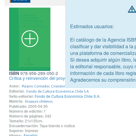
Estimados usuarios:
El catálogo de la Agencia ISB
clasificar y dar visibilidad a l
una plataforma de comercializ
Si desea adquirir algún libro,
la editorial responsable, cuyo
información de cada libro regis
ISBN
978-956-289-050-2
Crítica y reinvención del proyecto democrático. Materiales teórico
Agradecemos su comprensión
Autor:
Pizarro Contador, Crisóstomo
Editorial:
Fondo de Cultura Económica Chile S.A.
Sello editorial:
Fondo de Cultura Económica Chile S.A.
Materia:
Ensayos chilenos
Publicado:
2005-04-30
Número de edición:
1
Número de páginas:
242
Tamaño:
21x135cm.
Encuadernación:
Tapa blanda o rústica
Soporte:
Impreso
Idioma:
Español