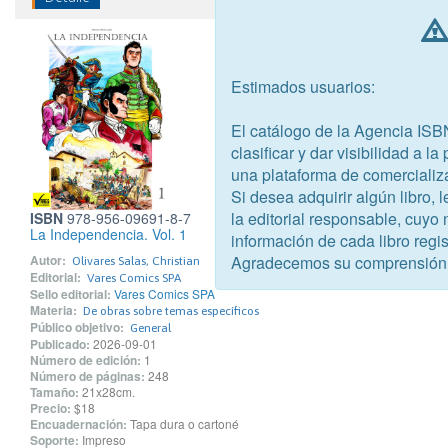
Estimados usuarios:
El catálogo de la Agencia ISB
clasificar y dar visibilidad a l
una plataforma de comercializ
Si desea adquirir algún libro,
la editorial responsable, cuyo
ISBN
978-956-09691-8-7
La Independencia. Vol. 1
información de cada libro regis
Autor:
Agradecemos su comprensión
Olivares Salas, Christian
Editorial:
Vares Comics SPA
Sello editorial:
Vares Comics SPA
Materia:
De obras sobre temas específicos
Público objetivo:
General
Publicado:
2026-09-01
Número de edición:
1
Número de páginas:
248
Tamaño:
21x28cm.
Precio:
$18
Encuadernación:
Tapa dura o cartoné
Soporte:
Impreso