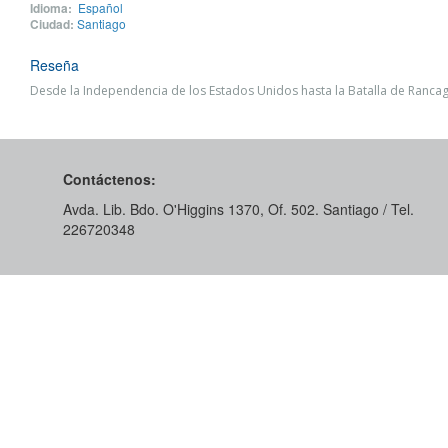
Idioma:
Español
Ciudad:
Santiago
Reseña
Desde la Independencia de los Estados Unidos hasta la Batalla de Ranca
Contáctenos:
Avda. Lib. Bdo. O'Higgins 1370, Of. 502. Santiago / Tel.
226720348