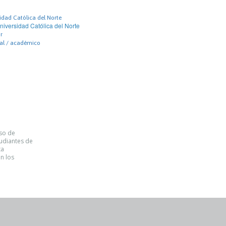
idad Católica del Norte
niversidad Católica del Norte
r
nal / académico
rso de
tudiantes de
ta
n los