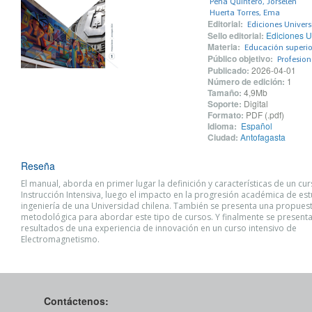
Peña Quintero, Jorselen
Huerta Torres, Ema
Editorial:
Ediciones Univers
Sello editorial:
Ediciones U
Materia:
Educación superio
Público objetivo:
Profesio
Publicado:
2026-04-01
Número de edición:
1
Tamaño:
4,9Mb
Soporte:
Digital
Formato:
PDF (.pdf)
Idioma:
Español
Ciudad:
Antofagasta
Reseña
El manual, aborda en primer lugar la definición y características de un cu
Instrucción Intensiva, luego el impacto en la progresión académica de es
ingeniería de una Universidad chilena. También se presenta una propues
metodológica para abordar este tipo de cursos. Y finalmente se presenta
resultados de una experiencia de innovación en un curso intensivo de
Electromagnetismo.
Contáctenos: