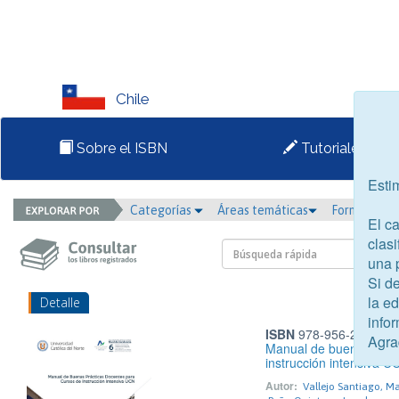
Chile
Sobre el ISBN
Tutoriales
Esti
Categorías
Áreas temáticas
Formato
El c
clasi
una 
Si d
la e
Detalle
infor
ISBN
978-956-287-515
Agra
Manual de buenas práct
instrucción intensiva U
Autor:
Vallejo Santiago, M