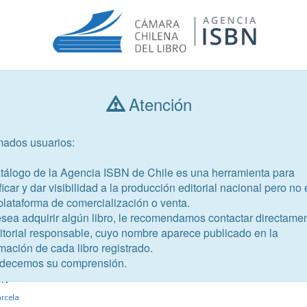
Atención
Consultar libros
mados usuarios:
Año de publicación
Público objetivo
atálogo de la Agencia ISBN de Chile es una herramienta para
ficar y dar visibilidad a la producción editorial nacional pero no 
plataforma de comercialización o venta.
esea adquirir algún libro, le recomendamos contactar directame
ditorial responsable, cuyo nombre aparece publicado en la
mación de cada libro registrado.
-8
decemos su comprensión.
icas docentes para cursos de
CN
arcela