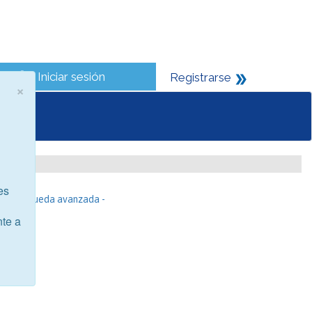
Iniciar sesión
Registrarse
×
es
- Búsqueda avanzada -
nte a