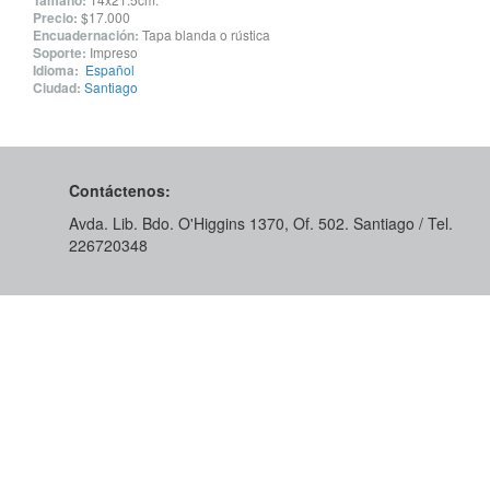
Tamaño:
Precio:
$17.000
Encuadernación:
Tapa blanda o rústica
Soporte:
Impreso
Idioma:
Español
Ciudad:
Santiago
Contáctenos:
Avda. Lib. Bdo. O'Higgins 1370, Of. 502. Santiago / Tel.
226720348