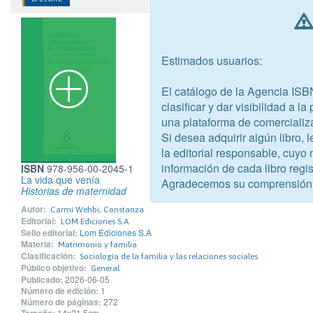
Estimados usuarios:
El catálogo de la Agencia ISB
clasificar y dar visibilidad a l
una plataforma de comercializ
Si desea adquirir algún libro,
la editorial responsable, cuyo
información de cada libro regis
ISBN
978-956-00-2045-1
La vida que venía
Agradecemos su comprensión
Historias de maternidad
Autor:
Carmi Wehbi, Constanza
Editorial:
LOM Ediciones S.A.
Sello editorial:
Lom Ediciones S.A
Materia:
Matrimonio y familia
Clasificación:
Sociología de la familia y las relaciones sociales
Público objetivo:
General
Publicado:
2026-06-05
Número de edición:
1
Número de páginas:
272
14x21.5cm.