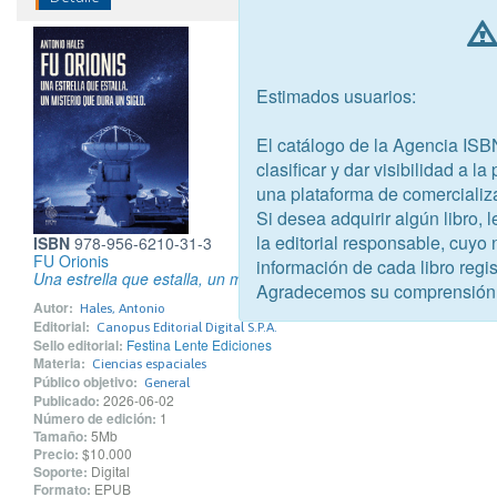
Estimados usuarios:
El catálogo de la Agencia ISB
clasificar y dar visibilidad a l
una plataforma de comercializ
Si desea adquirir algún libro,
la editorial responsable, cuyo
ISBN
978-956-6210-31-3
FU Orionis
información de cada libro regis
Una estrella que estalla, un misterio que dura un siglo
Agradecemos su comprensión
Autor:
Hales, Antonio
Editorial:
Canopus Editorial Digital S.P.A.
Sello editorial:
Festina Lente Ediciones
Materia:
Ciencias espaciales
Público objetivo:
General
Publicado:
2026-06-02
Número de edición:
1
Tamaño:
5Mb
Precio:
$10.000
Soporte:
Digital
Formato:
EPUB