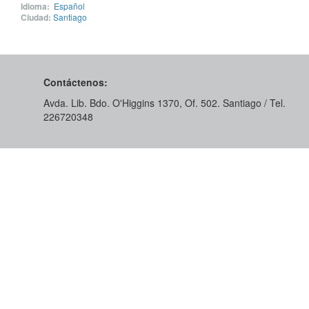
Idioma:
Español
Ciudad:
Santiago
Contáctenos:
Avda. Lib. Bdo. O'Higgins 1370, Of. 502. Santiago / Tel.
226720348