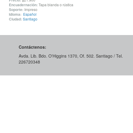
Precio:
Encuadernación:
Tapa blanda o rústica
Soporte:
Impreso
Idioma:
Español
Ciudad:
Santiago
Contáctenos:
Avda. Lib. Bdo. O'Higgins 1370, Of. 502. Santiago / Tel.
226720348