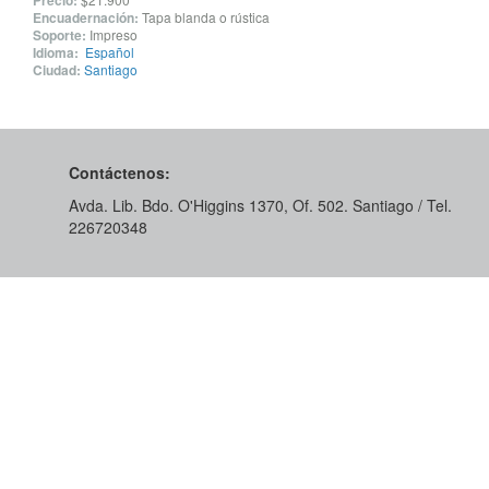
Precio:
Encuadernación:
Tapa blanda o rústica
Soporte:
Impreso
Idioma:
Español
Ciudad:
Santiago
Contáctenos:
Avda. Lib. Bdo. O'Higgins 1370, Of. 502. Santiago / Tel.
226720348