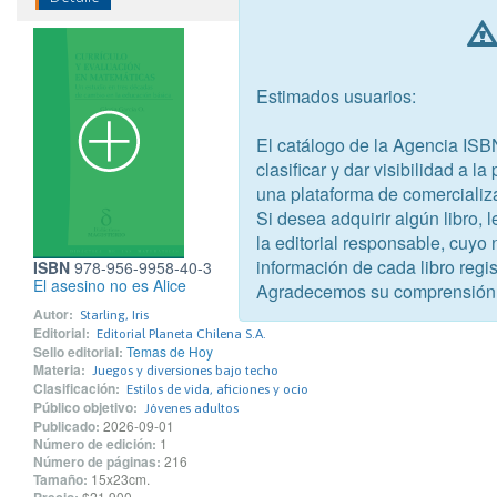
Estimados usuarios:
El catálogo de la Agencia ISB
clasificar y dar visibilidad a l
una plataforma de comercializ
Si desea adquirir algún libro,
la editorial responsable, cuyo
información de cada libro regis
ISBN
978-956-9958-40-3
El asesino no es Alice
Agradecemos su comprensión
Autor:
Starling, Iris
Editorial:
Editorial Planeta Chilena S.A.
Sello editorial:
Temas de Hoy
Materia:
Juegos y diversiones bajo techo
Clasificación:
Estilos de vida, aficiones y ocio
Público objetivo:
Jóvenes adultos
Publicado:
2026-09-01
Número de edición:
1
Número de páginas:
216
Tamaño:
15x23cm.
$21.900