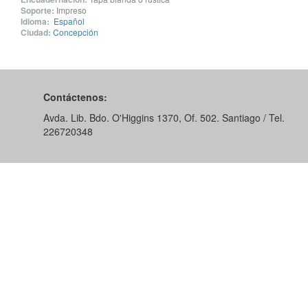
Soporte:
Impreso
Idioma:
Español
Ciudad:
Concepción
Contáctenos:
Avda. Lib. Bdo. O'Higgins 1370, Of. 502. Santiago / Tel.
226720348