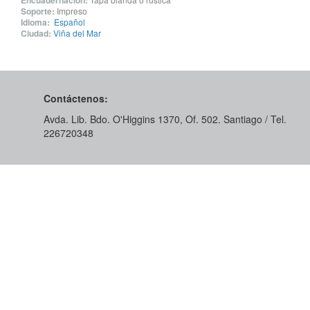
Encuadernación:
Soporte:
Impreso
Idioma:
Español
Ciudad:
Viña del Mar
Contáctenos:
Avda. Lib. Bdo. O'Higgins 1370, Of. 502. Santiago / Tel.
226720348