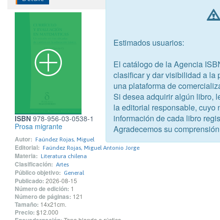
Estimados usuarios:
El catálogo de la Agencia ISB
clasificar y dar visibilidad a l
una plataforma de comercializ
Si desea adquirir algún libro,
la editorial responsable, cuyo
información de cada libro regis
ISBN
978-956-03-0538-1
Prosa migrante
Agradecemos su comprensión
Autor:
Faúndez Rojas, Miguel
Editorial:
Faúndez Rojas, Miguel Antonio Jorge
Materia:
Literatura chilena
Clasificación:
Artes
Público objetivo:
General
Publicado:
2026-08-15
Número de edición:
1
Número de páginas:
121
Tamaño:
14x21cm.
Precio:
$12.000
Tapa blanda o rústica