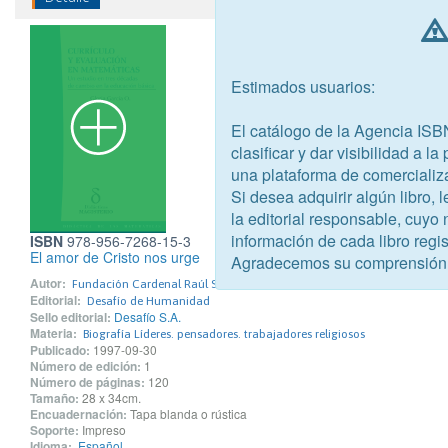
Estimados usuarios:
El catálogo de la Agencia ISB
clasificar y dar visibilidad a l
una plataforma de comercializ
Si desea adquirir algún libro,
la editorial responsable, cuyo
información de cada libro regis
ISBN
978-956-7268-15-3
El amor de Cristo nos urge
Agradecemos su comprensión
Autor:
Fundación Cardenal Raúl Silva Henríquez
Editorial:
Desafío de Humanidad
Sello editorial:
Desafío S.A.
Materia:
Biografía Líderes. pensadores. trabajadores religiosos
Publicado:
1997-09-30
Número de edición:
1
Número de páginas:
120
Tamaño:
28 x 34cm.
Encuadernación:
Tapa blanda o rústica
Soporte:
Impreso
Idioma:
Español