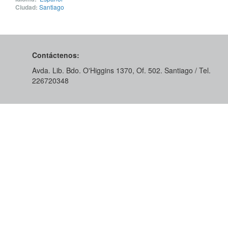
Ciudad:
Santiago
Contáctenos:
Avda. Lib. Bdo. O'Higgins 1370, Of. 502. Santiago / Tel.
226720348