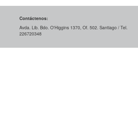
Contáctenos:
Avda. Lib. Bdo. O'Higgins 1370, Of. 502. Santiago / Tel.
226720348