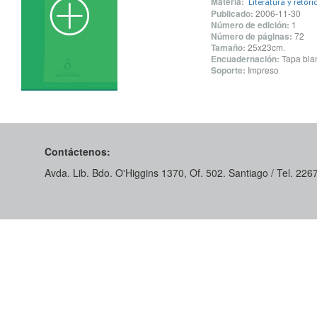
Materia:
Literatura y retóri
Publicado:
2006-11-30
Número de edición:
1
Número de páginas:
72
Tamaño:
25x23cm.
Encuadernación:
Tapa blan
Soporte:
Impreso
Contáctenos:
Avda. Lib. Bdo. O'Higgins 1370, Of. 502. Santiago / Tel. 22