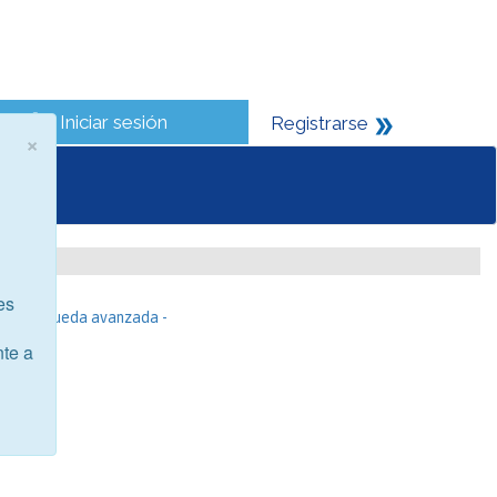
Iniciar sesión
Registrarse
×
es
- Búsqueda avanzada -
nte a