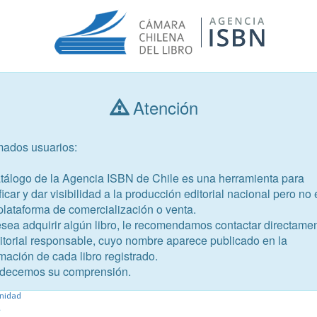
Atención
Consultar libros
mados usuarios:
Año de publicación
Público objetivo
atálogo de la Agencia ISBN de Chile es una herramienta para
ficar y dar visibilidad a la producción editorial nacional pero no 
plataforma de comercialización o venta.
esea adquirir algún libro, le recomendamos contactar directame
ditorial responsable, cuyo nombre aparece publicado en la
mación de cada libro registrado.
-9
decemos su comprensión.
ar IV
nidad
.