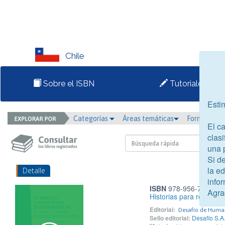
Chile
Sobre el ISBN
Tutoriales
Esti
Categorías
Áreas temáticas
Formato
El c
clasi
una 
Si d
la e
Detalle
infor
ISBN
978-956-7268-42
Agra
Historias para reflexion
Editorial:
Desafío de Huma
Sello editorial:
Desafío S.A