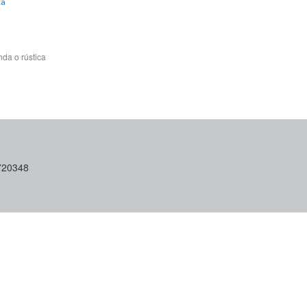
ca
da o rústica
6720348