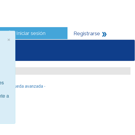
Iniciar sesión
Registrarse
×
es
- Búsqueda avanzada -
nte a