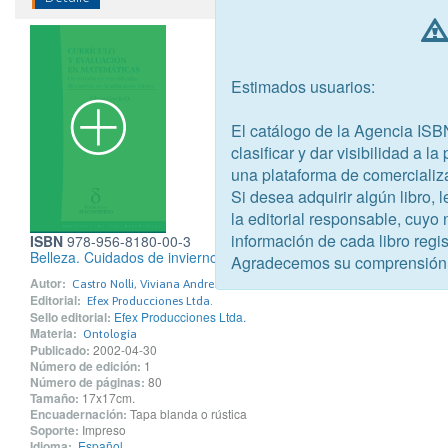
Estimados usuarios:
El catálogo de la Agencia ISB
clasificar y dar visibilidad a l
una plataforma de comercializ
Si desea adquirir algún libro,
la editorial responsable, cuyo
información de cada libro regis
ISBN
978-956-8180-00-3
Belleza. Cuidados de invierno
Agradecemos su comprensión
Autor:
Castro Nolli, Viviana Andrea
Editorial:
Efex Producciones Ltda.
Sello editorial:
Efex Producciones Ltda.
Materia:
Ontología
Publicado:
2002-04-30
Número de edición:
1
Número de páginas:
80
Tamaño:
17x17cm.
Encuadernación:
Tapa blanda o rústica
Soporte:
Impreso
Idioma:
Español