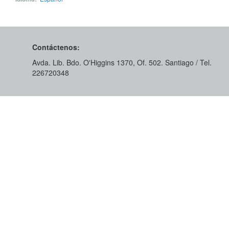
Contáctenos:
Avda. Lib. Bdo. O'Higgins 1370, Of. 502. Santiago / Tel.
226720348