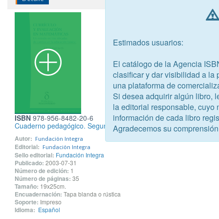
Estimados usuarios:
El catálogo de la Agencia ISB
clasificar y dar visibilidad a l
una plataforma de comercializ
Si desea adquirir algún libro,
la editorial responsable, cuyo
información de cada libro regis
ISBN
978-956-8482-20-6
Cuaderno pedagógico. Segundo ciclo N°4. Planificación y evaluaci
Agradecemos su comprensión
Autor:
Fundación Integra
Editorial:
Fundación Integra
Sello editorial:
Fundación Integra
Publicado:
2003-07-31
Número de edición:
1
Número de páginas:
35
Tamaño:
19x25cm.
Encuadernación:
Tapa blanda o rústica
Soporte:
Impreso
Idioma:
Español