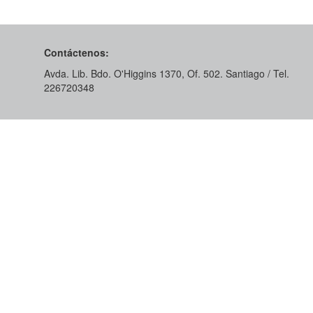
Contáctenos:
Avda. Lib. Bdo. O'Higgins 1370, Of. 502. Santiago / Tel.
226720348