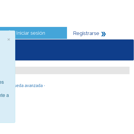
Iniciar sesión
Registrarse
×
es
- Búsqueda avanzada -
nte a