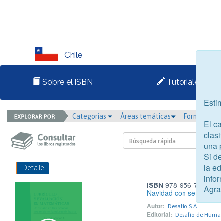
Chile
Sobre el ISBN
Tutoriales
Esti
Categorías
Áreas temáticas
Formato
El c
clasi
una 
Si d
la e
Detalle
infor
ISBN
978-956-7268-48
Agra
Navidad con sentido
Autor:
Desafío S.A.
Editorial:
Desafío de Huma