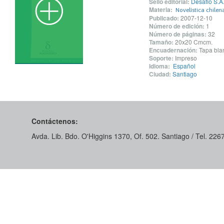
Sello editorial:
Desafío S.A
Materia:
Novelística chilen
Publicado:
2007-12-10
Número de edición:
1
Número de páginas:
32
Tamaño:
20x20 Cmcm.
Encuadernación:
Tapa blan
Soporte:
Impreso
Idioma:
Español
Ciudad:
Santiago
Contáctenos:
Avda. Lib. Bdo. O'Higgins 1370, Of. 502. Santiago / Tel. 22