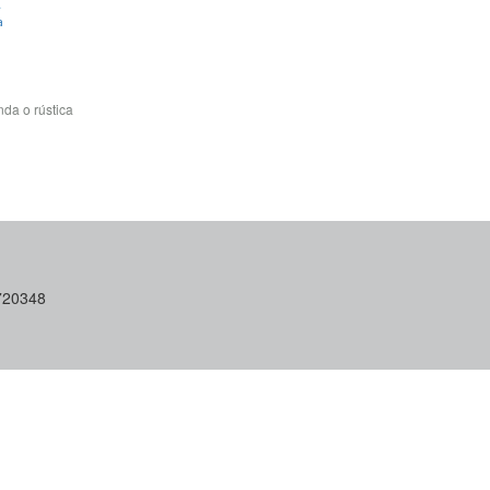
.
a
da o rústica
6720348