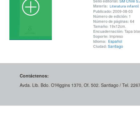
Sello editorial:
SM Chile S.
Materia:
Literatura infantil
Publicado:
2009-08-03
Número de edición:
1
Número de páginas:
64
Tamaño:
19x12cm.
Encuadernación:
Tapa blan
Soporte:
Impreso
Idioma:
Español
Ciudad:
Santiago
Contáctenos:
Avda. Lib. Bdo. O'Higgins 1370, Of. 502. Santiago / Tel. 22