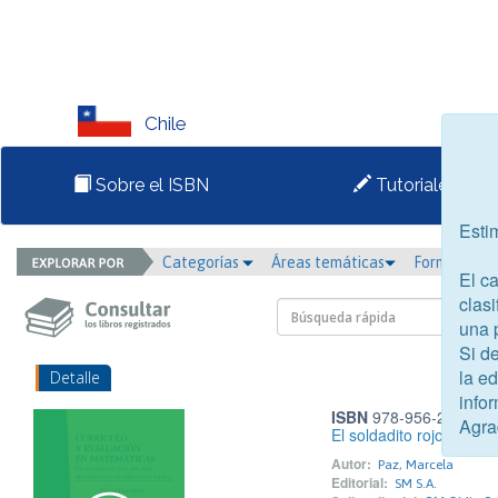
Chile
Sobre el ISBN
Tutoriales
Esti
Categorías
Áreas temáticas
Formato
El c
clasi
una 
Si d
la e
Detalle
infor
ISBN
978-956-264-664
Agra
El soldadito rojo
Autor:
Paz, Marcela
Editorial:
SM S.A.