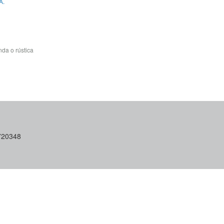
A.
da o rústica
6720348