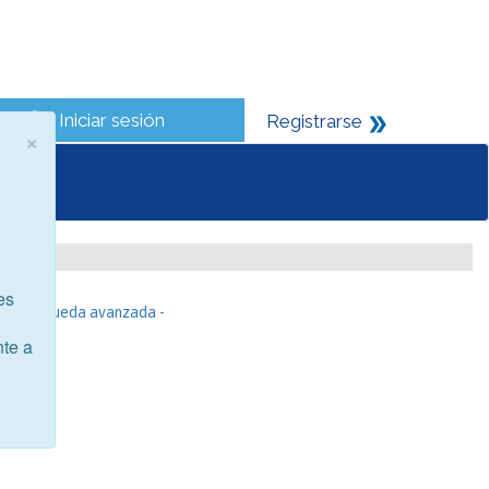
Iniciar sesión
Registrarse
×
es
- Búsqueda avanzada -
nte a