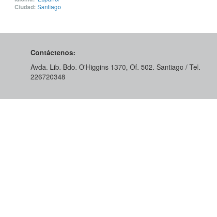
Ciudad:
Santiago
Contáctenos:
Avda. Lib. Bdo. O'Higgins 1370, Of. 502. Santiago / Tel.
226720348