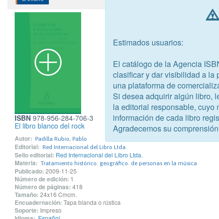
Estimados usuarios:
El catálogo de la Agencia ISB
clasificar y dar visibilidad a l
una plataforma de comercializ
Si desea adquirir algún libro,
la editorial responsable, cuyo
información de cada libro regis
ISBN
978-956-284-706-3
El libro blanco del rock
Agradecemos su comprensión
Autor:
Padilla Rubio, Pablo
Editorial:
Red Internacional del Libro Ltda.
Sello editorial:
Red Internacional del Libro Ltda.
Materia:
Tratamiento histórico. geográfico. de personas en la música
Publicado:
2009-11-25
Número de edición:
1
Número de páginas:
418
Tamaño:
24x16 Cmcm.
Encuadernación:
Tapa blanda o rústica
Soporte:
Impreso
Idioma:
Español