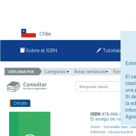
Chile
Sobre el ISBN
Tutoriales
Esti
Categorías
Áreas temáticas
Formato
El c
clasi
una 
Si d
la e
Detalle
infor
ISBN
978-956-327-019
Agra
El arraigo de naves en 
Autor:
Tomasello Hart, Lesl
Editorial:
Librotecnia M.R.