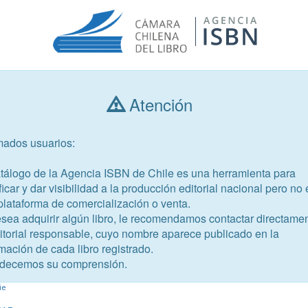
Atención
Consultar libros
mados usuarios:
Año de publicación
Público objetivo
atálogo de la Agencia ISBN de Chile es una herramienta para
ficar y dar visibilidad a la producción editorial nacional pero no 
plataforma de comercialización o venta.
esea adquirir algún libro, le recomendamos contactar directame
ditorial responsable, cuyo nombre aparece publicado en la
mación de cada libro registrado.
-8
decemos su comprensión.
Chile
ie