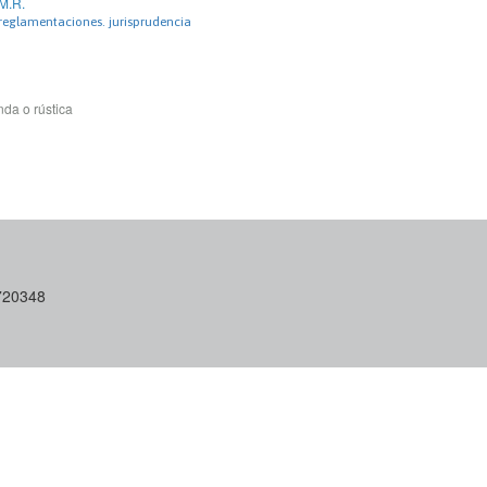
 M.R.
 reglamentaciones. jurisprudencia
da o rústica
6720348