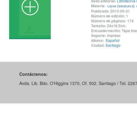
Sello editorial:
Librotecnia
Materia:
Leyes (estatutos).
Publicado:
2010-05-31
Número de edición:
1
Número de páginas:
174
Tamaño:
24x16.5cm.
Encuadernación:
Tapa blan
Soporte:
Impreso
Idioma:
Español
Ciudad:
Santiago
Contáctenos:
Avda. Lib. Bdo. O'Higgins 1370, Of. 502. Santiago / Tel. 22