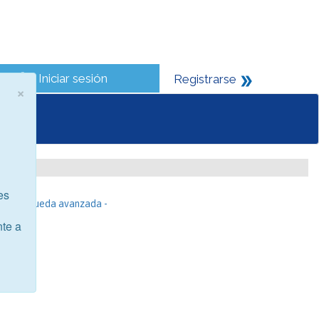
Iniciar sesión
Registrarse
×
es
- Búsqueda avanzada -
nte a