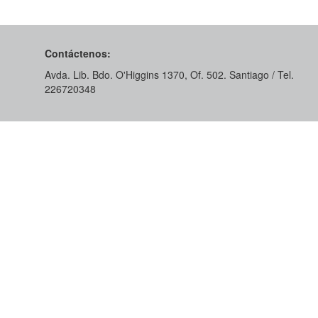
Contáctenos:
Avda. Lib. Bdo. O'Higgins 1370, Of. 502. Santiago / Tel.
226720348