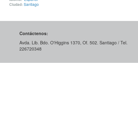
Ciudad:
Santiago
Contáctenos:
Avda. Lib. Bdo. O'Higgins 1370, Of. 502. Santiago / Tel.
226720348