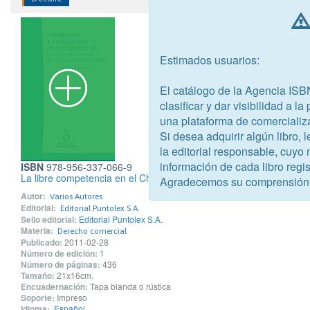
Estimados usuarios:
El catálogo de la Agencia ISB
clasificar y dar visibilidad a l
una plataforma de comercializ
Si desea adquirir algún libro,
la editorial responsable, cuyo
información de cada libro regis
ISBN
978-956-337-066-9
La libre competencia en el Chile del Bicentenario
Agradecemos su comprensión
Autor:
Varios Autores
Editorial:
Editorial Puntolex S.A.
Sello editorial:
Editorial Puntolex S.A.
Materia:
Derecho comercial
Publicado:
2011-02-28
Número de edición:
1
Número de páginas:
436
Tamaño:
21x16cm.
Encuadernación:
Tapa blanda o rústica
Soporte:
Impreso
Idioma:
Español