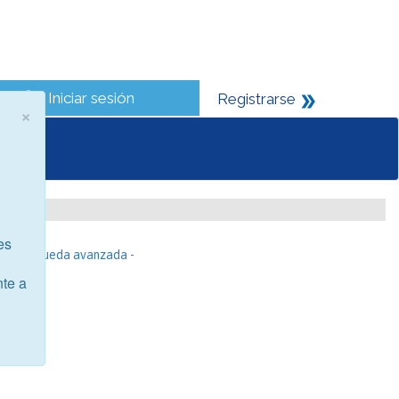
Iniciar sesión
Registrarse
×
es
- Búsqueda avanzada -
nte a