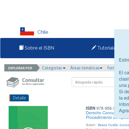
Chile
Sobre el ISBN
Tutoriales
Esti
Categorías
Áreas temáticas
Formato
El c
clasi
una 
Si d
la e
Detalle
infor
ISBN
978-956-337-072
Agra
Derecho Concursal. To
Procedimiento de liquid
Autor:
Baeza Ovalle, Gonz