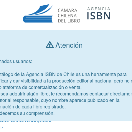
Atención
Consultar libros
mados usuarios:
Año de publicación
Público objetivo
atálogo de la Agencia ISBN de Chile es una herramienta para
ficar y dar visibilidad a la producción editorial nacional pero no 
plataforma de comercialización o venta.
esea adquirir algún libro, le recomendamos contactar directame
ditorial responsable, cuyo nombre aparece publicado en la
mación de cada libro registrado.
-0
decemos su comprensión.
mo II
ación de bienes. La quiebra
alo