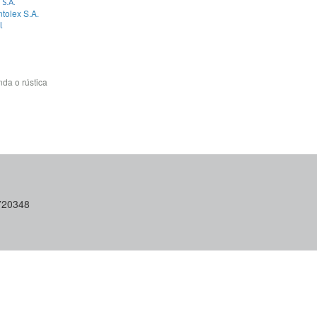
 S.A.
ntolex S.A.
l
da o rústica
6720348