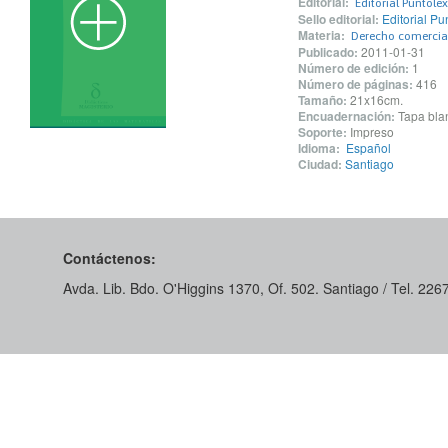
Editorial:
Editorial Puntolex
Sello editorial:
Editorial Pu
Materia:
Derecho comercia
Publicado:
2011-01-31
Número de edición:
1
Número de páginas:
416
Tamaño:
21x16cm.
Encuadernación:
Tapa blan
Soporte:
Impreso
Idioma:
Español
Ciudad:
Santiago
Contáctenos:
Avda. Lib. Bdo. O'Higgins 1370, Of. 502. Santiago / Tel. 22