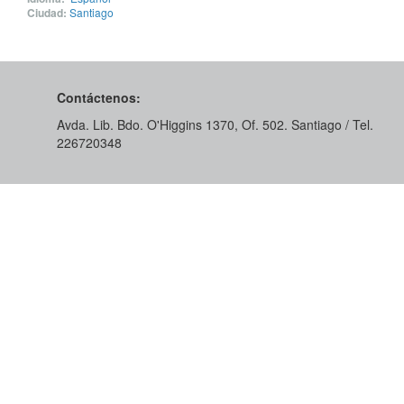
Ciudad:
Santiago
Contáctenos:
Avda. Lib. Bdo. O'Higgins 1370, Of. 502. Santiago / Tel.
226720348