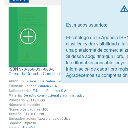
Estimados usuarios:
El catálogo de la Agencia ISB
clasificar y dar visibilidad a l
una plataforma de comercializ
Si desea adquirir algún libro,
la editorial responsable, cuyo
información de cada libro regis
ISBN
978-956-337-089-8
Curso de Derecho Constitucional. Tomo II
Agradecemos su comprensión
Autor:
Celis Danzinger, Gabriel Enrique
Editorial:
Editorial Puntolex S.A.
Sello editorial:
Editorial Puntolex S.A.
Materia:
Derecho constitucional y administrativo
Publicado:
2011-04-30
Número de edición:
1
Número de páginas:
406
Tamaño:
21x16 Cmcm.
Encuadernación:
Tapa blanda o rústica
Soporte:
Impreso
Idioma:
Español