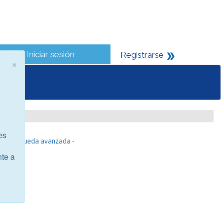
Iniciar sesión
Registrarse
×
es
- Búsqueda avanzada -
nte a