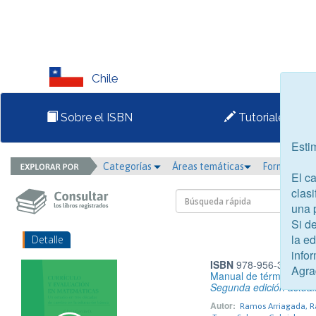
Chile
Sobre el ISBN
Tutoriales
Esti
Categorías
Áreas temáticas
Formato
El c
clasi
una 
Si d
la e
Detalle
infor
ISBN
978-956-337-097
Agra
Manual de términos fin
Segunda edición actual
Autor:
Ramos Arriagada, 