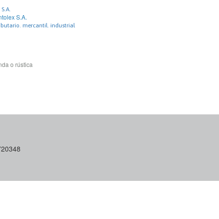
 S.A.
ntolex S.A.
ibutario. mercantil. industrial
da o rústica
6720348