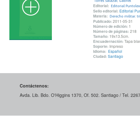
Torres Salazar, Gabriel
Editorial:
Editorial Puntolex
Sello editorial:
Editorial Pu
Materia:
Derecho militar. tr
Publicado:
2011-05-31
Número de edición:
1
Número de páginas:
218
Tamaño:
19x13.5cm.
Encuadernación:
Tapa blan
Soporte:
Impreso
Idioma:
Español
Ciudad:
Santiago
Contáctenos:
Avda. Lib. Bdo. O'Higgins 1370, Of. 502. Santiago / Tel. 22