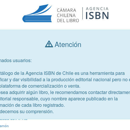
Atención
Consultar libros
mados usuarios:
Año de publicación
Público objetivo
atálogo de la Agencia ISBN de Chile es una herramienta para
ficar y dar visibilidad a la producción editorial nacional pero no 
plataforma de comercialización o venta.
esea adquirir algún libro, le recomendamos contactar directame
ditorial responsable, cuyo nombre aparece publicado en la
mación de cada libro registrado.
-3
decemos su comprensión.
anciero-contables
izada con IFRS
Ramón