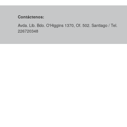
Contáctenos:
Avda. Lib. Bdo. O'Higgins 1370, Of. 502. Santiago / Tel.
226720348