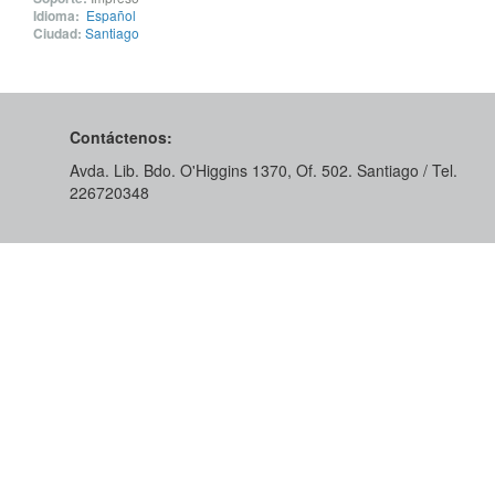
Idioma:
Español
Ciudad:
Santiago
Contáctenos:
Avda. Lib. Bdo. O'Higgins 1370, Of. 502. Santiago / Tel.
226720348