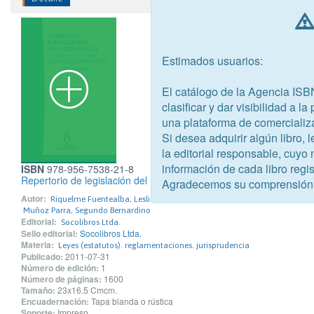
Estimados usuarios:
El catálogo de la Agencia ISB
clasificar y dar visibilidad a l
una plataforma de comercializ
Si desea adquirir algún libro,
la editorial responsable, cuyo
información de cada libro regis
ISBN
978-956-7538-21-8
Repertorio de legislación del medio ambiente
Agradecemos su comprensión
Autor:
Riquelme Fuentealba, Lesliet karina
Muñoz Parra, Segundo Bernardino
Editorial:
Socolibros Ltda.
Sello editorial:
Socolibros Ltda.
Materia:
Leyes (estatutos). reglamentaciones. jurisprudencia
Publicado:
2011-07-31
Número de edición:
1
Número de páginas:
1600
Tamaño:
23x16.5 Cmcm.
Encuadernación:
Tapa blanda o rústica
Soporte:
Impreso