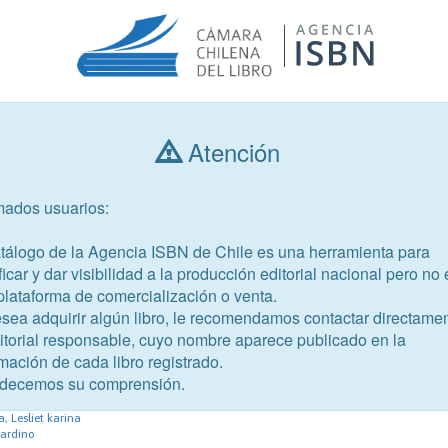
Atención
Consultar libros
mados usuarios:
Año de publicación
Público objetivo
atálogo de la Agencia ISBN de Chile es una herramienta para
ficar y dar visibilidad a la producción editorial nacional pero no 
plataforma de comercialización o venta.
esea adquirir algún libro, le recomendamos contactar directame
ditorial responsable, cuyo nombre aparece publicado en la
mación de cada libro registrado.
-5
decemos su comprensión.
ón del medio ambiente. Tomo I
 Lesliet karina
ardino