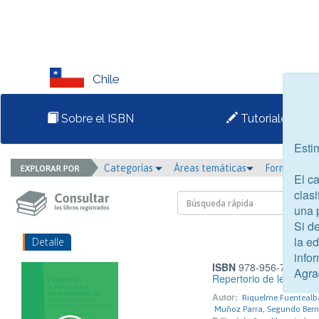
Chile
Sobre el ISBN
Tutoriales
Esti
Categorías
Áreas temáticas
Formato
El c
clasi
una 
Si d
la e
Detalle
infor
ISBN
978-956-7538-22
Agra
Repertorio de legislaci
Autor:
Riquelme Fuentealba,
Muñoz Parra, Segundo Bern