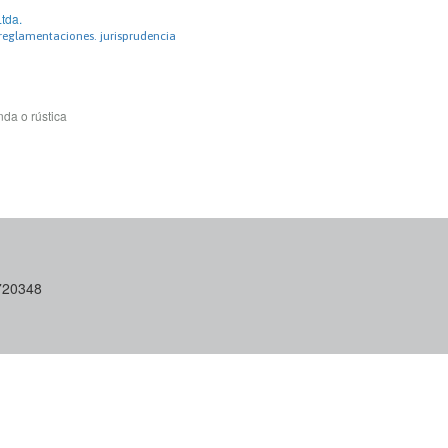
tda.
 reglamentaciones. jurisprudencia
da o rústica
6720348