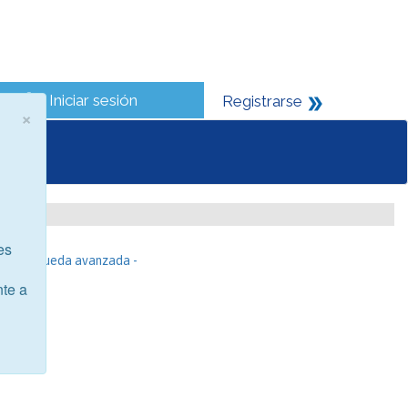
Iniciar sesión
Registrarse
×
es
- Búsqueda avanzada -
nte a