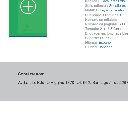
Editorial:
Socolibros Ltda.
Sello editorial:
Socolibros L
Materia:
Leyes (estatutos).
Publicado:
2011-07-31
Número de edición:
1
Número de páginas:
600
Tamaño:
21x16.5 Cmcm.
Encuadernación:
Tapa blan
Soporte:
Impreso
Idioma:
Español
Ciudad:
Santiago
Contáctenos:
Avda. Lib. Bdo. O'Higgins 1370, Of. 502. Santiago / Tel. 22