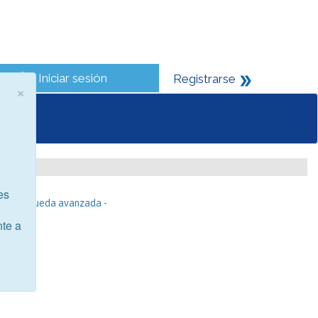
Iniciar sesión
Registrarse
×
es
- Búsqueda avanzada -
nte a