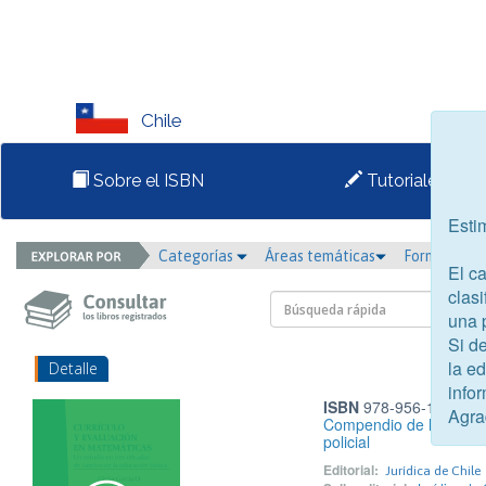
Chile
Sobre el ISBN
Tutoriales
Esti
Categorías
Áreas temáticas
Formato
El c
clasi
una 
Si d
la e
Detalle
infor
ISBN
978-956-10-2146
Agra
Compendio de leyes esp
policial
Editorial:
Jurídica de Chile