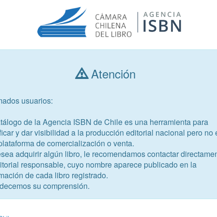
Atención
Consultar libros
mados usuarios:
Año de publicación
Público objetivo
atálogo de la Agencia ISBN de Chile es una herramienta para
ficar y dar visibilidad a la producción editorial nacional pero no 
plataforma de comercialización o venta.
esea adquirir algún libro, le recomendamos contactar directame
ditorial responsable, cuyo nombre aparece publicado en la
mación de cada libro registrado.
-4
decemos su comprensión.
eciales para la función