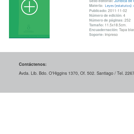
Sello editorial:
Jurídica de 
Materia:
Leyes (estatutos).
Publicado:
2011-11-02
Número de edición:
4
Número de páginas:
252
Tamaño:
11.5x18.5cm.
Encuadernación:
Tapa blan
Soporte:
Impreso
Contáctenos:
Avda. Lib. Bdo. O'Higgins 1370, Of. 502. Santiago / Tel. 22