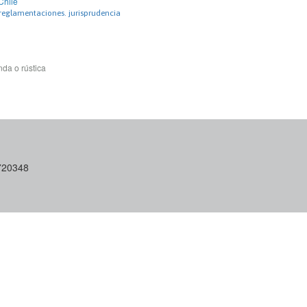
Chile
 reglamentaciones. jurisprudencia
da o rústica
6720348