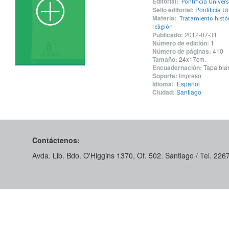
Editorial:
Pontificia Univer
Sello editorial:
Pontificia U
Materia:
Tratamiento histór
religión
Publicado:
2012-07-31
Número de edición:
1
Número de páginas:
410
Tamaño:
24x17cm.
Encuadernación:
Tapa blan
Soporte:
Impreso
Idioma:
Español
Ciudad:
Santiago
Contáctenos:
Avda. Lib. Bdo. O'Higgins 1370, Of. 502. Santiago / Tel. 22