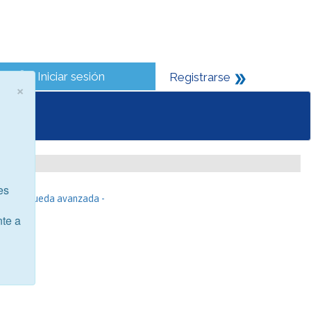
Iniciar sesión
Registrarse
×
es
- Búsqueda avanzada -
nte a