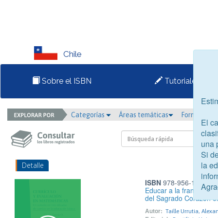
Chile
Sobre el ISBN
Tutoriales
Esti
Categorías
Áreas temáticas
Formato
El c
clasi
una 
Si d
la e
Detalle
infor
ISBN
978-956-14-1271
Agra
Educar a la francesa: A
del Sagrado Corazón en
Autor:
Taille Urrutia, Alexa