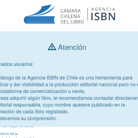
Atención
Consultar libros
mados usuarios:
Año de publicación
Público objetivo
atálogo de la Agencia ISBN de Chile es una herramienta para
ficar y dar visibilidad a la producción editorial nacional pero no 
plataforma de comercialización o venta.
esea adquirir algún libro, le recomendamos contactar directame
ditorial responsable, cuyo nombre aparece publicado en la
mación de cada libro registrado.
-2
decemos su comprensión.
nna du Rousier y el impacto
 la mujer chilena
ndrine de la