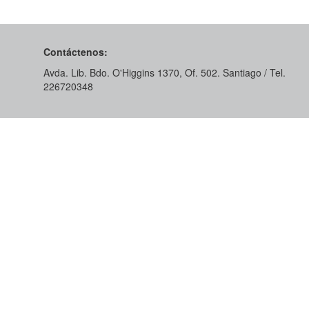
Contáctenos:
Avda. Lib. Bdo. O'Higgins 1370, Of. 502. Santiago / Tel.
226720348