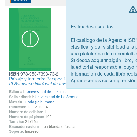
Estimados usuarios:
El catálogo de la Agencia ISB
clasificar y dar visibilidad a l
una plataforma de comercializ
Si desea adquirir algún libro,
la editorial responsable, cuyo
información de cada libro regis
ISBN
978-956-7393-73-2
Paisaje y territorio: Perspectivas didácticas y metodológicas
Agradecemos su comprensión
III Seminario Nacional de Investigación en Educación Geográfica
Editorial:
Universidad de La Serena
Sello editorial:
Universidad de La Serena
Materia:
Ecología humana
Publicado:
2012-12-14
Número de edición:
1
Número de páginas:
100
Tamaño:
21x14cm.
Encuadernación:
Tapa blanda o rústica
Soporte:
Impreso