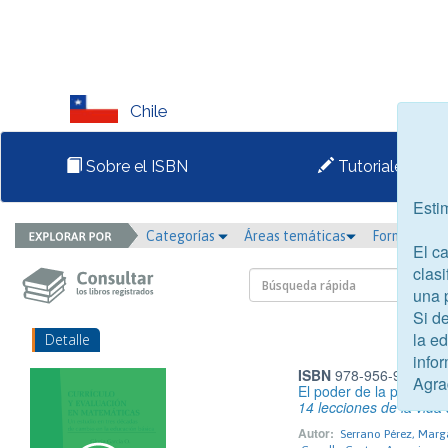
Chile
Sobre el ISBN
Tutoriales
Esti
Categorías
Áreas temáticas
Formato
El c
clasi
una 
Si d
la e
Detalle
infor
ISBN
978-956-9171-21
Agra
El poder de la paradoja
14 lecciones de la vida 
Autor:
Serrano Pérez, Marg