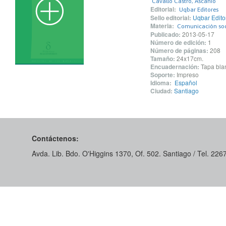
Cavallo Castro, Ascanio
Editorial:
Uqbar Editores
Sello editorial:
Uqbar Edito
Materia:
Comunicación soc
Publicado:
2013-05-17
Número de edición:
1
Número de páginas:
208
Tamaño:
24x17cm.
Encuadernación:
Tapa blan
Soporte:
Impreso
Idioma:
Español
Ciudad:
Santiago
Contáctenos:
Avda. Lib. Bdo. O'Higgins 1370, Of. 502. Santiago / Tel. 22