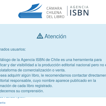
Atención
Consultar libros
mados usuarios:
Año de publicación
Público objetivo
atálogo de la Agencia ISBN de Chile es una herramienta para
ficar y dar visibilidad a la producción editorial nacional pero no 
plataforma de comercialización o venta.
esea adquirir algún libro, le recomendamos contactar directame
ditorial responsable, cuyo nombre aparece publicado en la
mación de cada libro registrado.
-5
decemos su comprensión.
de Patricio Aylwin
arita