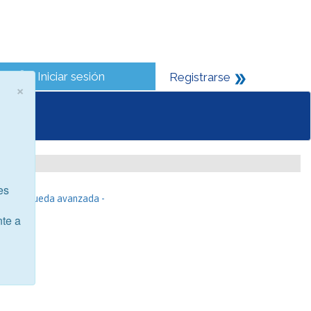
Iniciar sesión
Registrarse
×
es
- Búsqueda avanzada -
nte a