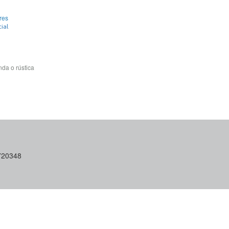
res
ial
da o rústica
6720348