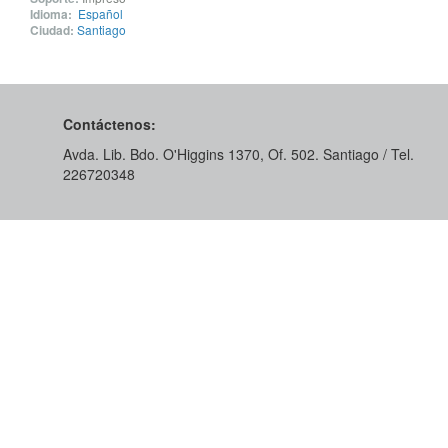
Idioma:
Español
Ciudad:
Santiago
Contáctenos:
Avda. Lib. Bdo. O'Higgins 1370, Of. 502. Santiago / Tel.
226720348